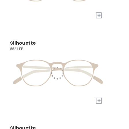
+
Silhouette
5521 FB
+
Silhouette