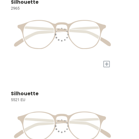
Silhouette
2965
+
Silhouette
5521 EU