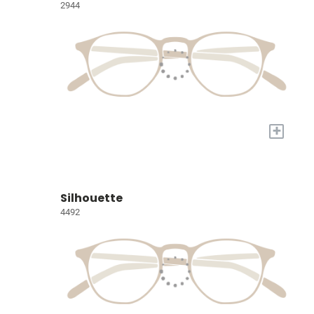
2944
+
Silhouette
4492