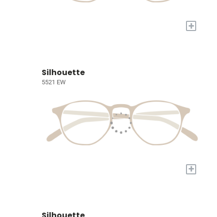
+
Silhouette
5521 EW
+
Silhouette