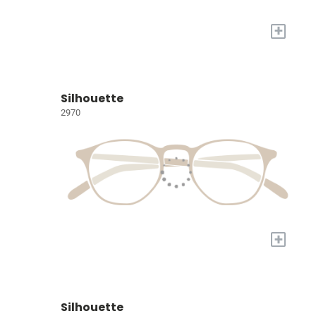
+
Silhouette
2970
+
Silhouette