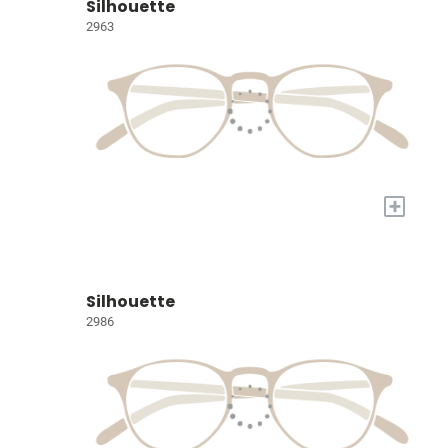
Silhouette
2963
+
Silhouette
2986