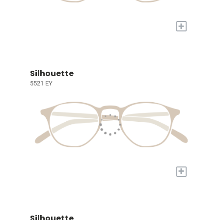
+
Silhouette
5521 EY
+
Silhouette