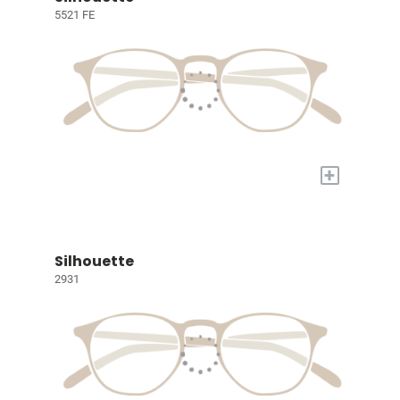
5521 FE
+
Silhouette
2931