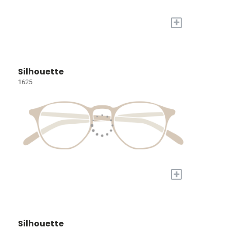
+
Silhouette
1625
+
Silhouette