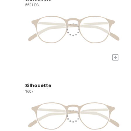
5521 FC
+
Silhouette
1607