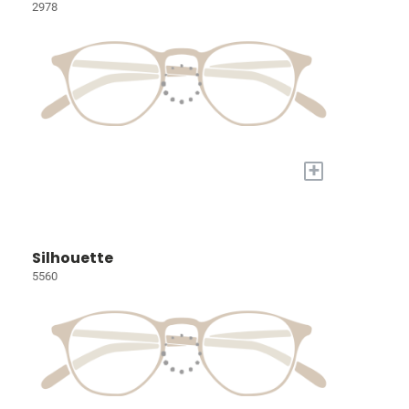
2978
+
Silhouette
5560