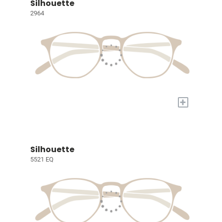
Silhouette
2964
+
Silhouette
5521 EQ