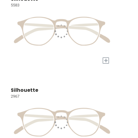
5583
+
Silhouette
2967